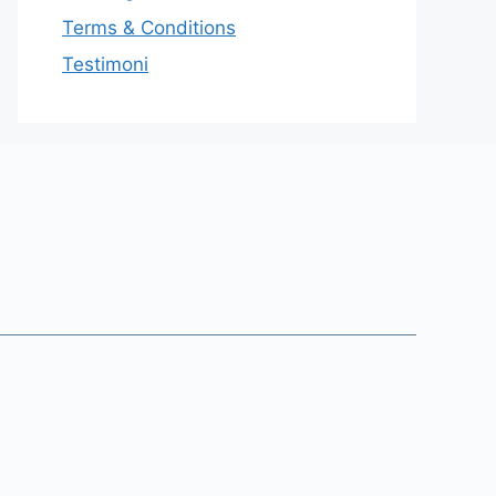
Terms & Conditions
Testimoni