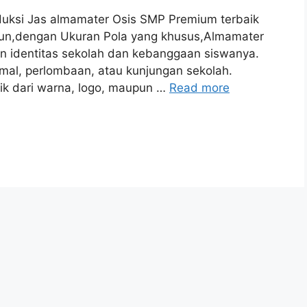
uksi Jas almamater Osis SMP Premium terbaik
hun,dengan Ukuran Pola yang khusus,Almamater
 identitas sekolah dan kebanggaan siswanya.
rmal, perlombaan, atau kunjungan sekolah.
aik dari warna, logo, maupun …
Read more