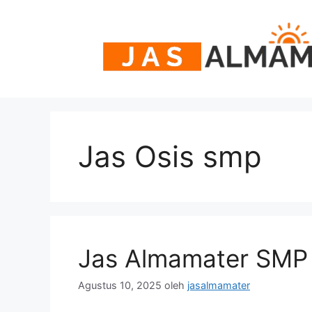
Langsung
ke
isi
Jas Osis smp
Jas Almamater SMP
Agustus 10, 2025
oleh
jasalmamater