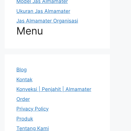
Model Jas Almamater
Ukuran Jas Almamater
Jas Almamater Organisasi
Menu
Blog
Kontak
Konveksi | Penjahit | Almamater
Order
Privacy Policy
Produk
Tentang Kami