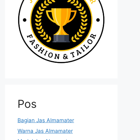
Pos
Bagian Jas Almamater
Warna Jas Almamater