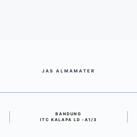
JAS ALMAMATER
BANDUNG
ITC KALAPA LD -A1/3